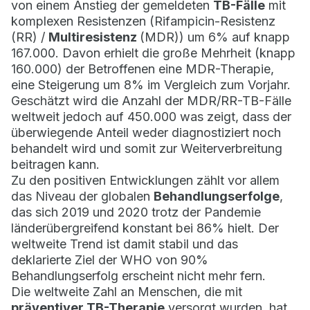
von einem Anstieg der gemeldeten
TB-Fälle
mit
komplexen Resistenzen (Rifampicin-Resistenz
(RR) /
Multiresistenz
(MDR)) um 6% auf knapp
167.000. Davon erhielt die große Mehrheit (knapp
160.000) der Betroffenen eine MDR-Therapie,
eine Steigerung um 8% im Vergleich zum Vorjahr.
Geschätzt wird die Anzahl der MDR/RR-TB-Fälle
weltweit jedoch auf 450.000 was zeigt, dass der
überwiegende Anteil weder diagnostiziert noch
behandelt wird und somit zur Weiterverbreitung
beitragen kann.
Zu den positiven Entwicklungen zählt vor allem
das Niveau der globalen
Behandlungserfolge
,
das sich 2019 und 2020 trotz der Pandemie
länderübergreifend konstant bei 86% hielt. Der
weltweite Trend ist damit stabil und das
deklarierte Ziel der WHO von 90%
Behandlungserfolg erscheint nicht mehr fern.
Die weltweite Zahl an Menschen, die mit
präventiver TB-Therapie
versorgt wurden, hat