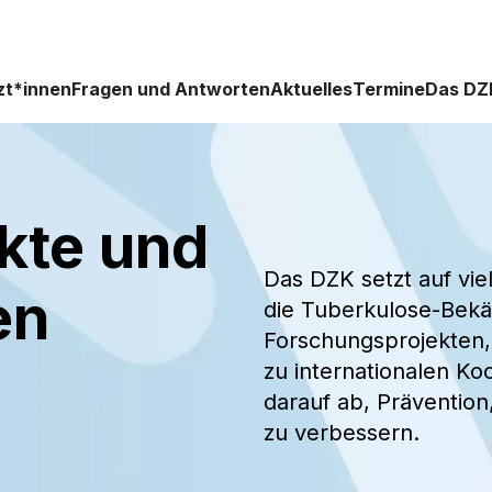
zt*innen
Fragen und Antworten
Aktuelles
Termine
Das DZ
kte und
Das DZK setzt auf viel
en
die Tuberkulose-Bek
Forschungsprojekten, 
zu internationalen Koo
darauf ab, Prävention
zu verbessern.