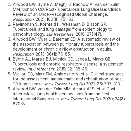
Allwood BW, Byrne A, Meghji J, Rachow A, van der Zalm
MM, Schoch OD. Post-Tuberculosis Lung Disease: Clinical
Review of an Under-Recognised Global Challenge.
Respiration
. 2021; 100(
8
): 751-63.
Ravimohan S, Kornfeld H, Weissman D, Bisson GP.
Tuberculosis and lung damage: from epidemiology to
pathophysiology.
Eur Respir Rev
. 2018; 27(
147
).
Allwood BW, Myer L, Bateman ED. A systematic review of
the association between pulmonary tuberculosis and the
development of chronic airflow obstruction in adults.
Respiration
. 2013; 86(
1
): 76-85.
Byrne AL, Marais BJ, Mitnick CD, Lecca L, Marks GB.
Tuberculosis and chronic respiratory disease: a systematic
review.
Int J Infect Dis
. 2015; 32: 138-46.
Migliori GB, Marx FM, Ambrosino N, et al. Clinical standards
for the assessment, management and rehabilitation of post-
TB lung disease.
Int J Tuberc Lung Dis
2021;
25:
797–813.
Allwood BW, van der Zalm MM, Amaral AFS, et al. Post-
tuberculosis lung health: perspectives from the First
International Symposium.
Int J Tuberc Lung Dis
. 2020; 24(
8
):
820-8.