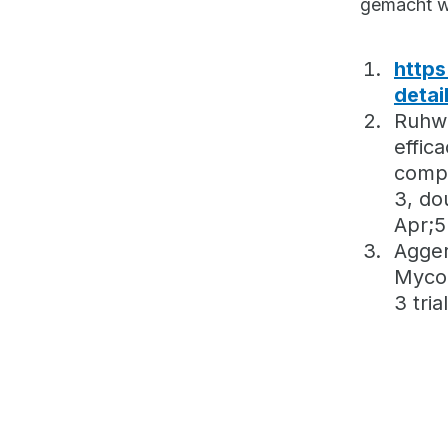
gemacht wi
http
detai
Ruhwa
effic
compa
3, do
Apr;5
Agger
Mycob
3 tri