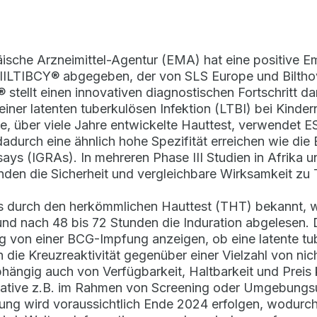
ische Arzneimittel-Agentur (EMA) hat eine positive E
SIILTIBCY® abgegeben, der von SLS Europe und Biltho
 stellt einen innovativen diagnostischen Fortschritt dar
einer latenten tuberkulösen Infektion (LTBI) bei Kind
e, über viele Jahre entwickelte Hauttest, verwendet 
adurch eine ähnlich hohe Spezifität erreichen wie die B
says (IGRAs). In mehreren Phase III Studien in Afrika
den die Sicherheit und vergleichbare Wirksamkeit zu
s durch den herkömmlichen Hauttest (THT) bekannt, w
 und nach 48 bis 72 Stunden die Induration abgelesen.
 von einer BCG-Impfung anzeigen, ob eine latente tube
h die Kreuzreaktivität gegenüber einer Vielzahl von n
Abhängig auch von Verfügbarkeit, Haltbarkeit und Preis
native z.B. im Rahmen von Screening oder Umgebungsu
ung wird voraussichtlich Ende 2024 erfolgen, wodurch