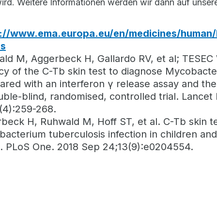
rd. Weitere Informationen werden wir dann auf unsere
s://www.ema.europa.eu/en/medicines/human/E
ls
ld M, Aggerbeck H, Gallardo RV, et al; TESEC
acy of the C-Tb skin test to diagnose Mycobacte
red with an interferon γ release assay and the 
uble-blind, randomised, controlled trial. Lancet
(4):259-268.
beck H, Ruhwald M, Hoff ST, et al. C-Tb skin t
acterium tuberculosis infection in children and
al. PLoS One. 2018 Sep 24;13(9):e0204554.