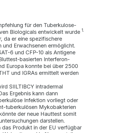
mpfehlung für den Tuberkulose-
1.
ven Biologicals entwickelt wurde
, da er eine spezifischere
ern und Erwachsenen ermöglicht.
ESAT-6 und CFP-10 als Antigene
luttest-basierten Interferon-
 und Europa konnte bei über 2500
 THT und IGRAs ermittelt werden
ird SIILTIBCY intradermal
 Das Ergebnis kann dann
rkulöse Infektion vorliegt oder
icht-tuberkulösen Mykobakterien
 könnte der neue Hauttest somit
ntersuchungen darstellen.
 das Produkt in der EU verfügbar