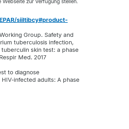
 Webseite zur Verfügung stellen.
PAR/siiltibcy#product-
 Working Group. Safety and
rium tuberculosis infection,
tuberculin skin test: a phase
 Respir Med. 2017
est to diagnose
 HIV-infected adults: A phase