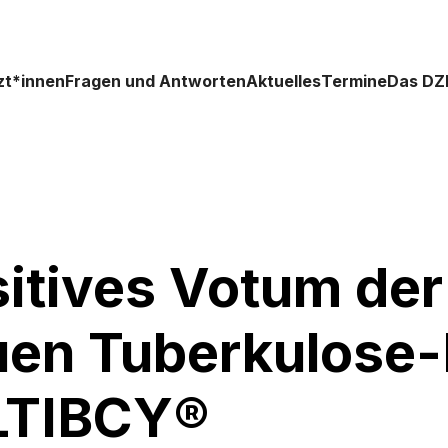
zt*innen
Fragen und Antworten
Aktuelles
Termine
Das DZ
itives Votum der
en Tuberkulose-
ILTIBCY®