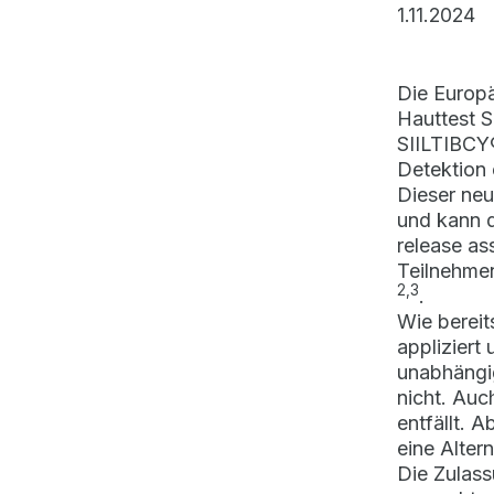
1.11.2024
Die Europä
Hauttest 
SIILTIBCY®
Detektion 
Dieser neu
und kann d
release as
Teilnehmen
2,3
.
Wie bereit
appliziert
unabhängig
nicht. Auc
entfällt. 
eine Alter
Die Zulass