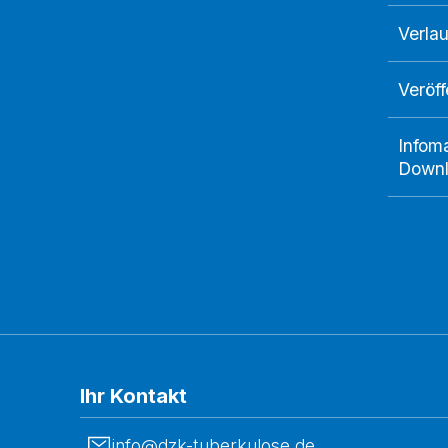
Verlau
Veröf
Infoma
Down
Ihr Kontakt
info@dzk-tuberkulose.de