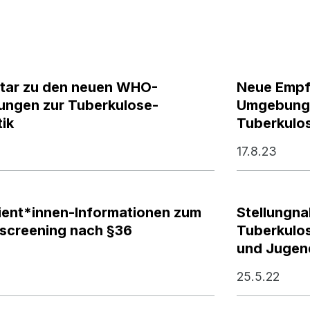
ar zu den neuen WHO-
Neue Empf
ungen zur Tuberkulose-
Umgebungs
ik
Tuberkulos
17.8.23
ient*innen-Informationen zum
Stellungn
screening nach §36
Tuberkulos
und Jugend
25.5.22