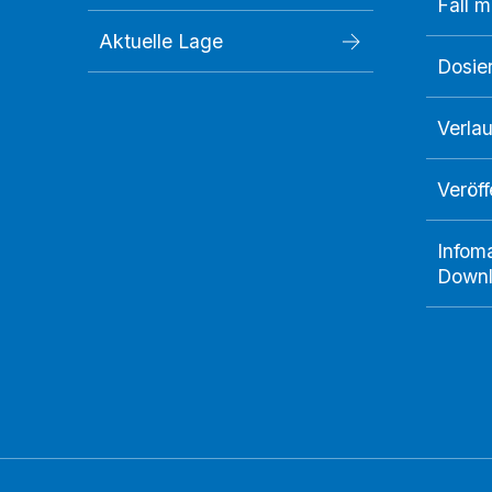
Fall 
Aktuelle Lage
Dosie
Verlau
Veröf
Infoma
Down