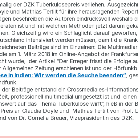
tmalig der DZK Tuberkulosepreis verliehen. Ausgezei
yle und Mathias Tertilt für ihre herausragenden Rep
rägen beschreiben die Autoren eindrucksvoll weshalb d
geraten ist und mit welchen Methoden jetzt darum gekä
n. Gleichzeitig wird ein Schlaglicht darauf geworfen,
utschland intensiviert werden müssen, damit die Kran
eichneten Beiträge sind im Einzelnen: Die Multimedi
 die am 1. März 2018 im Online-Angebot der Frankfurte
icht wurde, der Artikel “Der Erreger frisst die Erfolge 
r Allgemeinen Zeitung erschienen ist und der Hörfunkb
se in Indien: Wir werden die Seuche beenden“
, ge
ndfunk.
der Beiträge entstand ein Crossmediales-Informations
eit, professionell multimedial umgesetzt ist und eine
nswert auf das Thema Tuberkulose wirft“, hieß in der 
Preis an Claudia Doyle und Mathias Tertilt von Prof. D
d von Dr. Cornelia Breuer, Vizepräsidentin des DZK.