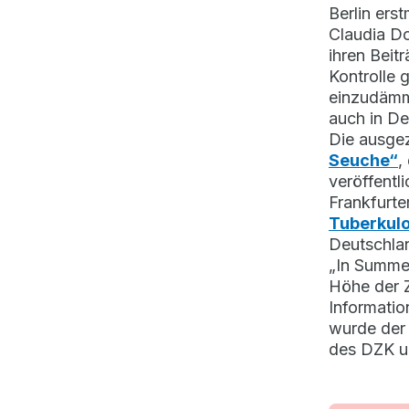
Berlin ers
Claudia Do
ihren Beit
Kontrolle 
einzudämme
auch in De
Die ausgez
Seuche“
,
veröffentl
Frankfurte
Tuberkulo
Deutschla
„In Summe 
Höhe der Z
Informatio
wurde der 
des DZK un